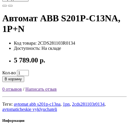
Автомат ABB S201P-C13NA,
1P+N
Код товара: 2CDS281103R0134
Доступность: На складе
5 789.00 р.
Кол-во
В корзину
0 отзывов
/
Написать отзыв
Теги:
avtomat abb s201p-c13na
,
1pn
,
2cds281103r0134
,
avtomaticheskie vyklyuchateli
Информация